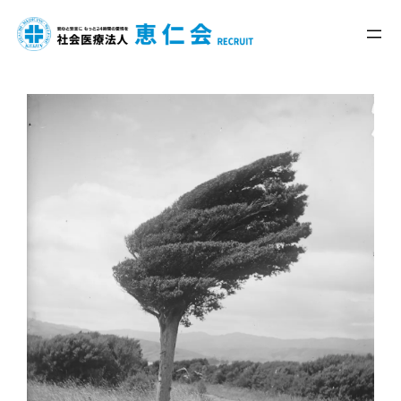
内
容
を
ス
キ
ッ
プ