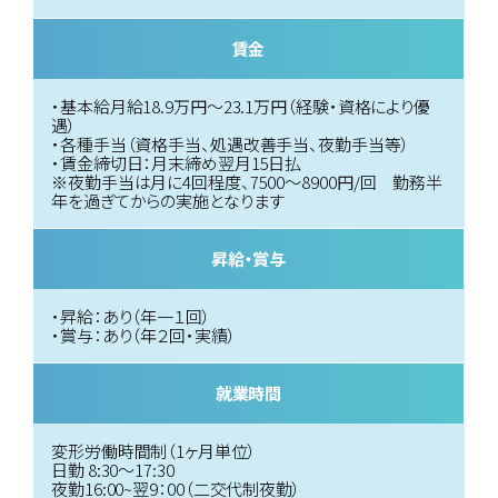
賃金
・基本給月給18.9万円〜23.1万円（経験・資格により優
遇）
・各種手当（資格手当、処遇改善手当、夜勤手当等）
・賃金締切日：月末締め翌月15日払
※夜勤手当は月に4回程度、7500～8900円/回 勤務半
年を過ぎてからの実施となります
昇給・賞与
・昇給：あり（年一１回）
・賞与：あり（年２回・実績）
就業時間
変形労働時間制（1ヶ月単位）
日勤 8:30～17:30
夜勤16:00~翌9：00（二交代制夜勤）