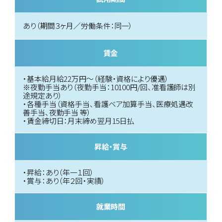
あり（期間３ヶ月／労働条件：同一）
賃金
・基本給月給22万円〜（経験・資格により優遇）
※夜勤手当あり（夜勤手当：10100円/回、准看護師は別
途規定あり）
・各種手当（資格手当、看護ベア加算手当、医療処遇改
善手当、夜勤手当 等）
・賃金締切日：月末締め翌月15日払
昇給・賞与
・昇給：あり（年一１回）
・賞与：あり（年２回・実績）
就業時間