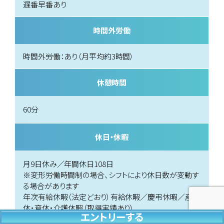
遅番早番あり
時間外労働
時間外労働：あり（月平均約3時間）
休憩時間
60分
休日・休暇
月9日休み／年間休日108日
※変形労働時間制の場合、シフトにより休日数が変動す
る場合があります
年次有給休暇（法定どおり）有給休暇／慶弔休暇／産
休・育休・介護休暇（取得実績あり）
エントリーする
エントリーする
エントリーする
エントリーする
エントリーする
エントリーする
エントリーする
エントリーする
エントリーする
エントリーする