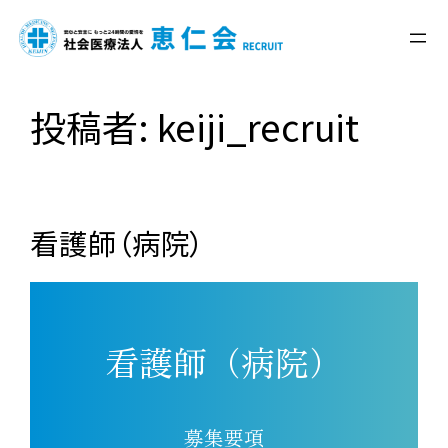
内
容
投稿者:
keiji_recruit
を
ス
キ
ッ
プ
看護師（病院）
看護師（病院）
募集要項